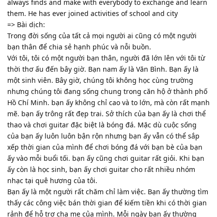
always finds and make with everybody to exchange and learn
them. He has ever joined activities of school and city
=> Bài dịch:
Trong đời sống của tất cả mọi người ai cũng có một người
bạn thân để chia sẻ hạnh phúc và nỗi buồn.
Với tôi, tôi có một người bạn thân, người đã lớn lên với tôi từ
thời thơ ấu đến bây giờ. Bạn nam ấy là Văn Bình. Bạn ấy là
một sinh viên. Bây giờ, chúng tôi không học cùng trường
nhưng chúng tôi đang sống chung trong căn hộ ở thành phố
Hồ Chí Minh. bạn ấy không chỉ cao và to lớn, mà còn rất mạnh
mẽ. bạn ấy trông rất đẹp trai. Sở thích của bạn ấy là chơi thể
thao và chơi guitar đặc biệt là bóng đá. Mặc dù cuộc sống
của bạn ấy luôn luôn bận rộn nhưng bạn ấy vẫn có thể sắp
xếp thời gian của mình để chơi bóng đá với bạn bè của bạn
ấy vào mỗi buổi tối. bạn ấy cũng chơi guitar rất giỏi. Khi bạn
ấy còn là học sinh, bạn ấy chơi guitar cho rất nhiều nhóm
nhạc tại quê hương của tôi.
Bạn ấy là một người rất chăm chỉ làm việc. Bạn ấy thường tìm
thấy các công việc bán thời gian để kiếm tiền khi có thời gian
rảnh để hỗ trợ cha mẹ của mình. Mỗi ngày bạn ấy thường