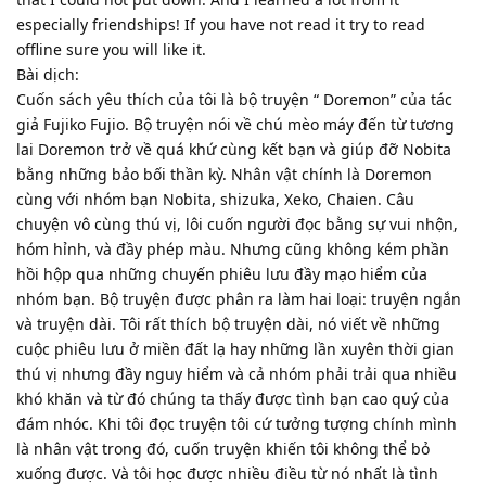
especially friendships! If you have not read it try to read
offline sure you will like it.
Bài dịch:
Cuốn sách yêu thích của tôi là bộ truyện “ Doremon” của tác
giả Fujiko Fujio. Bộ truyện nói về chú mèo máy đến từ tương
lai Doremon trở về quá khứ cùng kết bạn và giúp đỡ Nobita
bằng những bảo bối thần kỳ. Nhân vật chính là Doremon
cùng với nhóm bạn Nobita, shizuka, Xeko, Chaien. Câu
chuyện vô cùng thú vị, lôi cuốn người đọc bằng sự vui nhộn,
hóm hỉnh, và đầy phép màu. Nhưng cũng không kém phần
hồi hộp qua những chuyến phiêu lưu đầy mạo hiểm của
nhóm bạn. Bộ truyện được phân ra làm hai loại: truyện ngắn
và truyện dài. Tôi rất thích bộ truyện dài, nó viết về những
cuộc phiêu lưu ở miền đất lạ hay những lần xuyên thời gian
thú vị nhưng đầy nguy hiểm và cả nhóm phải trải qua nhiều
khó khăn và từ đó chúng ta thấy được tình bạn cao quý của
đám nhóc. Khi tôi đọc truyện tôi cứ tưởng tượng chính mình
là nhân vật trong đó, cuốn truyện khiến tôi không thể bỏ
xuống được. Và tôi học được nhiều điều từ nó nhất là tình