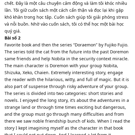
chết. Đây là một câu chuyện cảm động và làm tôi khóc nhiều
lần. Tôi giữ cuốn sách một cách cẩn thận và đọc lại khi gặp
khó khăn trong học tập. Cuốn sách giúp tôi giải phóng stress
và nỗi buồn. Nhờ vào cuốn sách, tôi có thể học một bài học
quý giá.
Bài số 2
Favorite book and then the series “Doraemon” by Fujiko Fujio.
The series told the cat from the future into the past Doremon
same friends and help Nobita in the security context miracle.
The main character is Doremon with your group Nobita,
Shizuka, Xeko, Chaien. Extremely interesting story, engage
the reader with the hilarious, witty, and full of magic. But it is
also part of suspense through risky adventure of your group.
The series is divided into two categories: short stories and
novels. I enjoyed the long story, it’s about the adventures in a
strange land or through time times exciting but dangerous,
and the group must go through many difficulties and from
there we saw noble friendship bunch of kids. When I read the
story I kept imagining myself as the character in that book
that I could not put down. And I learned a lot from it