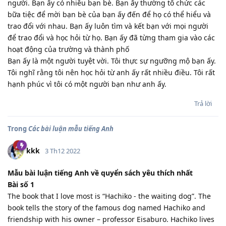
người. Bạn ấy có nhiều bạn bè. Bạn ấy thường tổ chức các
bữa tiệc để mời bạn bè của bạn ấy đến để họ có thể hiểu và
trao đổi với nhau. Bạn ấy luôn tìm và kết bạn với mọi người
để trao đổi và học hỏi từ họ. Bạn ấy đã từng tham gia vào các
hoạt động của trường và thành phố
Bạn ấy là một người tuyệt vời. Tôi thực sự ngưỡng mộ bạn ấy.
Tôi nghĩ rằng tôi nên học hỏi từ anh ấy rất nhiều điều. Tôi rất
hạnh phúc vì tôi có một người bạn như anh ấy.
Trả lời
Trong
Các bài luận mẫu tiếng Anh
kkk
3 Th12 2022
Mẫu bài luận tiếng Anh về quyển sách yêu thích nhất
Bài số 1
The book that I love most is “Hachiko - the waiting dog”. The
book tells the story of the famous dog named Hachiko and
friendship with his owner – professor Eisaburo. Hachiko lives