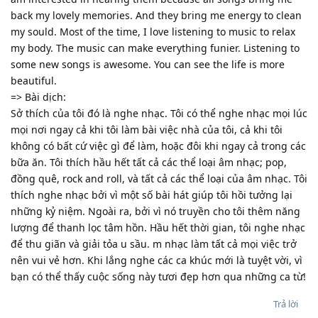
back my lovely memories. And they bring me energy to clean
my sould. Most of the time, I love listening to music to relax
my body. The music can make everything funier. Listening to
some new songs is awesome. You can see the life is more
beautiful.
=> Bài dịch:
Sở thích của tôi đó là nghe nhạc. Tôi có thể nghe nhạc mọi lúc
mọi nơi ngay cả khi tôi làm bài việc nhà của tôi, cả khi tôi
không có bất cứ việc gì để làm, hoặc đôi khi ngay cả trong các
bữa ăn. Tôi thích hầu hết tất cả các thể loại âm nhạc; pop,
đồng quê, rock and roll, và tất cả các thể loại của âm nhạc. Tôi
thích nghe nhạc bởi vì một số bài hát giúp tôi hồi tưởng lại
những kỷ niệm. Ngoài ra, bởi vì nó truyền cho tôi thêm năng
lượng để thanh lọc tâm hồn. Hầu hết thời gian, tôi nghe nhạc
để thu giãn và giải tỏa u sầu. m nhạc làm tất cả mọi việc trở
nên vui vẻ hơn. Khi lắng nghe các ca khúc mới là tuyệt vời, vì
bạn có thể thấy cuộc sống này tươi đẹp hơn qua những ca từ!
Trả lời