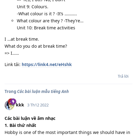
Unit 9: Colours.
-What colour is it ? -It’s ………..
What colour are they ? -They’re…
Unit 10: Break time activities
I …at break time.
What do you do at break time?
=> I……
Link tải:
https://link4.net/eHshk
Trả lời
Trong
Các bài luận mẫu tiếng Anh
kkk
3 Th12 2022
Các bài luận về âm nhạc
1. Bài thứ nhất
Hobby is one of the most important things we should have in