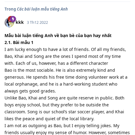
Trong
Các bài luận mẫu tiếng Anh
kkk
3 Th12 2022
Mẫu bài luận tiếng Anh về bạn bè của bạn hay nhất
2.1. Bài mẫu 1
I am lucky enough to have a lot of friends. Of all my friends,
Bao, Khai and Song are the ones I spend most of my time
with. Each of us, however, has a different character
Bao is the most sociable. He is also extremely kind and
generous. He spends his free time doing volunteer work at a
local orphanage, and he is a hard-working student who
always gets good grades.
Unlike Bao, Khai and Song are quite reserve in public. Both
boys enjoy school, but they prefer to be outside the
classroom. Song is our school’s star soccer player, and Khai
likes the peace and quiet of the local library.
I am not as outgoing as Bao, but I enjoy telling jokes. My
friends usually enjoy my sense of humor. However, sometimes