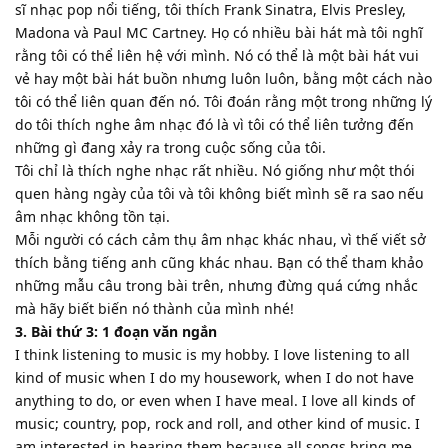
sĩ nhạc pop nổi tiếng, tôi thích Frank Sinatra, Elvis Presley,
Madona và Paul MC Cartney. Họ có nhiều bài hát mà tôi nghĩ
rằng tôi có thể liên hệ với mình. Nó có thể là một bài hát vui
vẻ hay một bài hát buồn nhưng luôn luôn, bằng một cách nào
tôi có thể liên quan đến nó. Tôi đoán rằng một trong những lý
do tôi thích nghe âm nhạc đó là vì tôi có thể liên tưởng đến
những gì đang xảy ra trong cuộc sống của tôi.
Tôi chỉ là thích nghe nhạc rất nhiều. Nó giống như một thói
quen hàng ngày của tôi và tôi không biết mình sẽ ra sao nếu
âm nhạc không tồn tại.
Mỗi người có cách cảm thụ âm nhạc khác nhau, vì thế viết sở
thích bằng tiếng anh cũng khác nhau. Bạn có thể tham khảo
những mẫu câu trong bài trên, nhưng đừng quá cứng nhắc
mà hãy biết biến nó thành của mình nhé!
3. Bài thứ 3: 1 đoạn văn ngắn
I think listening to music is my hobby. I love listening to all
kind of music when I do my housework, when I do not have
anything to do, or even when I have meal. I love all kinds of
music; country, pop, rock and roll, and other kind of music. I
am interested in hearing them because all songs bring me