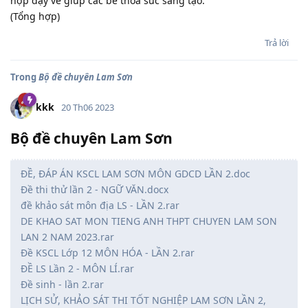
hợp dạy vẽ giúp các bé thỏa sức sáng tạo.
(Tổng hợp)
Trả lời
Trong
Bộ đề chuyên Lam Sơn
kkk
20 Th06 2023
Bộ đề chuyên Lam Sơn
ĐỀ, ĐÁP ÁN KSCL LAM SƠN MÔN GDCD LẦN 2.doc
Đề thi thử lần 2 - NGỮ VĂN.docx
đề khảo sát môn địa LS - LẦN 2.rar
DE KHAO SAT MON TIENG ANH THPT CHUYEN LAM SON
LAN 2 NAM 2023.rar
Đề KSCL Lớp 12 MÔN HÓA - LẦN 2.rar
ĐỀ LS Lần 2 - MÔN LÍ.rar
Đề sinh - lần 2.rar
LỊCH SỬ, KHẢO SÁT THI TỐT NGHIỆP LAM SƠN LẦN 2,