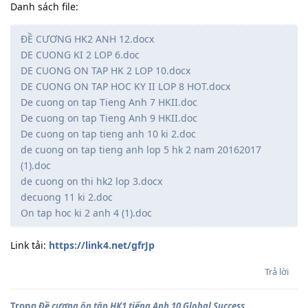
Danh sách file:
ĐỀ CƯƠNG HK2 ANH 12.docx
DE CUONG KI 2 LOP 6.doc
DE CUONG ON TAP HK 2 LOP 10.docx
DE CUONG ON TAP HOC KY II LOP 8 HOT.docx
De cuong on tap Tieng Anh 7 HKII.doc
De cuong on tap Tieng Anh 9 HKII.doc
De cuong on tap tieng anh 10 ki 2.doc
de cuong on tap tieng anh lop 5 hk 2 nam 20162017
(1).doc
de cuong on thi hk2 lop 3.docx
decuong 11 ki 2.doc
On tap hoc ki 2 anh 4 (1).doc
Link tải:
https://link4.net/gfrJp
Trả lời
Trong
Đề cương ôn tập HK1 tiếng Anh 10 Global Success