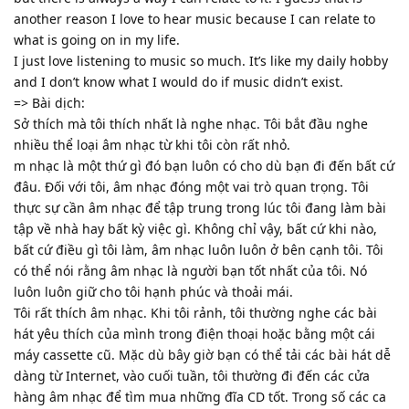
another reason I love to hear music because I can relate to
what is going on in my life.
I just love listening to music so much. It’s like my daily hobby
and I don’t know what I would do if music didn’t exist.
=> Bài dịch:
Sở thích mà tôi thích nhất là nghe nhạc. Tôi bắt đầu nghe
nhiều thể loại âm nhạc từ khi tôi còn rất nhỏ.
m nhạc là một thứ gì đó bạn luôn có cho dù bạn đi đến bất cứ
đâu. Đối với tôi, âm nhạc đóng một vai trò quan trọng. Tôi
thực sự cần âm nhạc để tập trung trong lúc tôi đang làm bài
tập về nhà hay bất kỳ việc gì. Không chỉ vậy, bất cứ khi nào,
bất cứ điều gì tôi làm, âm nhạc luôn luôn ở bên cạnh tôi. Tôi
có thể nói rằng âm nhạc là người bạn tốt nhất của tôi. Nó
luôn luôn giữ cho tôi hạnh phúc và thoải mái.
Tôi rất thích âm nhạc. Khi tôi rảnh, tôi thường nghe các bài
hát yêu thích của mình trong điện thoại hoặc bằng một cái
máy cassette cũ. Mặc dù bây giờ bạn có thể tải các bài hát dễ
dàng từ Internet, vào cuối tuần, tôi thường đi đến các cửa
hàng âm nhạc để tìm mua những đĩa CD tốt. Trong số các ca