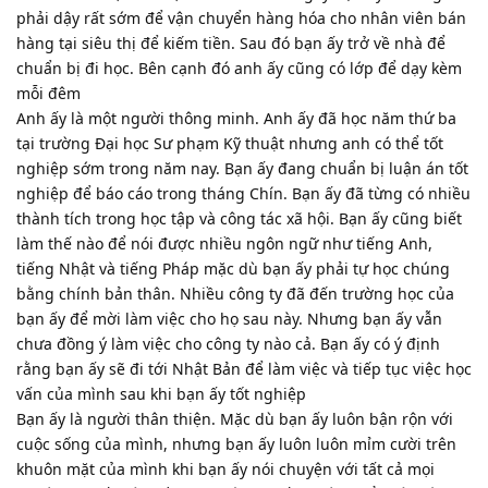
phải dậy rất sớm để vận chuyển hàng hóa cho nhân viên bán
hàng tại siêu thị để kiếm tiền. Sau đó bạn ấy trở về nhà để
chuẩn bị đi học. Bên cạnh đó anh ấy cũng có lớp để dạy kèm
mỗi đêm
Anh ấy là một người thông minh. Anh ấy đã học năm thứ ba
tại trường Đại học Sư phạm Kỹ thuật nhưng anh có thể tốt
nghiệp sớm trong năm nay. Bạn ấy đang chuẩn bị luận án tốt
nghiệp để báo cáo trong tháng Chín. Bạn ấy đã từng có nhiều
thành tích trong học tập và công tác xã hội. Bạn ấy cũng biết
làm thế nào để nói được nhiều ngôn ngữ như tiếng Anh,
tiếng Nhật và tiếng Pháp mặc dù bạn ấy phải tự học chúng
bằng chính bản thân. Nhiều công ty đã đến trường học của
bạn ấy để mời làm việc cho họ sau này. Nhưng bạn ấy vẫn
chưa đồng ý làm việc cho công ty nào cả. Bạn ấy có ý định
rằng bạn ấy sẽ đi tới Nhật Bản để làm việc và tiếp tục việc học
vấn của mình sau khi bạn ấy tốt nghiệp
Bạn ấy là người thân thiện. Mặc dù bạn ấy luôn bận rộn với
cuộc sống của mình, nhưng bạn ấy luôn luôn mỉm cười trên
khuôn mặt của mình khi bạn ấy nói chuyện với tất cả mọi