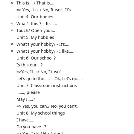
This is…./ That is….
=> Yes, it is./ No, It isn’t. It’s
Unit 4: Our bodies
What’s this ? – It’s…..
Touch/ Open your…
Unit 5: My hobbies
What’s your hobby? - It’s…..
What’s your hobby? - I like…..
Unit 6: Our school ?
Is this our….?
=>Yes, It is/ No, I t isn’t.
Let’s go to the….. – Ok, Let’s go…..
Unit 7: Classroom instructions
……., please
May I…..?
=> Yes, you can./ No, you can’t.
Unit 8: My school things
I have…..
Do you have…?
=> Yes, I do./ No, I don’t