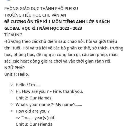
PHÒNG GIÁO DỤC THÀNH PHỐ PLEIKU
TRƯỜNG TIỂU HỌC CHU VĂN AN
ĐỀ CƯƠNG ÔN TẬP KÌ 1 MÔN TIẾNG ANH LỚP 3 SÁCH
GLOBAL HỌC KÌ I NĂM HỌC 2022 - 2023
TỪ VỰNG
-Từ vựng theo các chủ điểm sau: chào hỏi, hỏi và giới thiệu
tên, tuổi. Hỏi và trả lời về các bộ phận cơ thể, sở thích, trường
học, phòng học, đề nghị ai cùng làm gì, câu xin phép, màu
sắc, các hoạt động giờ ra chơi và vào thời gian rảnh rỗi.
NGỮ PHÁP
Unit 1: Hello.
Hello./ I’m…..
Hi, How are you ? – Fine, thank you.
Unit 2: Our Names.
What’s your name ?- My name’s……
How old are you ?
=> I’m…… year(s )old.
Unit 3: Our Friends