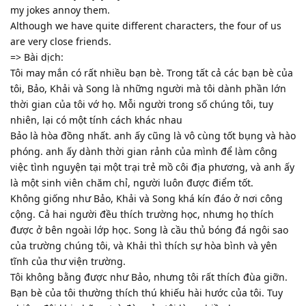
my jokes annoy them.
Although we have quite different characters, the four of us
are very close friends.
=> Bài dịch:
Tôi may mắn có rất nhiều bạn bè. Trong tất cả các bạn bè của
tôi, Bảo, Khải và Song là những người mà tôi dành phần lớn
thời gian của tôi vớ họ. Mỗi người trong số chúng tôi, tuy
nhiên, lại có một tính cách khác nhau
Bảo là hòa đồng nhất. anh ấy cũng là vô cùng tốt bụng và hào
phóng. anh ấy dành thời gian rảnh của mình để làm công
việc tình nguyện tại một trại trẻ mồ côi địa phương, và anh ấy
là một sinh viên chăm chỉ, người luôn được điểm tốt.
Không giống như Bảo, Khải và Song khá kín đáo ở nơi công
cộng. Cả hai người đều thích trường học, nhưng họ thích
được ở bên ngoài lớp học. Song là cầu thủ bóng đá ngôi sao
của trường chúng tôi, và Khải thì thích sự hòa bình và yên
tĩnh của thư viện trường.
Tôi không bằng được như Bảo, nhưng tôi rất thích đùa giỡn.
Bạn bè của tôi thường thích thú khiếu hài hước của tôi. Tuy