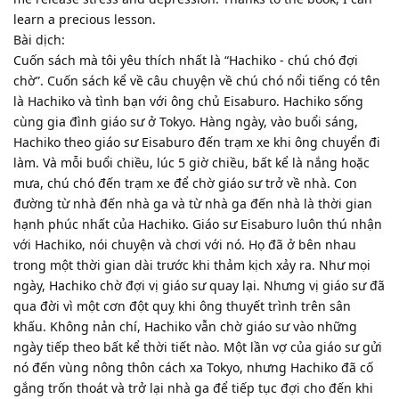
learn a precious lesson.
Bài dịch:
Cuốn sách mà tôi yêu thích nhất là “Hachiko - chú chó đợi
chờ”. Cuốn sách kể về câu chuyện về chú chó nổi tiếng có tên
là Hachiko và tình bạn với ông chủ Eisaburo. Hachiko sống
cùng gia đình giáo sư ở Tokyo. Hàng ngày, vào buổi sáng,
Hachiko theo giáo sư Eisaburo đến trạm xe khi ông chuyển đi
làm. Và mỗi buổi chiều, lúc 5 giờ chiều, bất kể là nắng hoặc
mưa, chú chó đến trạm xe để chờ giáo sư trở về nhà. Con
đường từ nhà đến nhà ga và từ nhà ga đến nhà là thời gian
hạnh phúc nhất của Hachiko. Giáo sư Eisaburo luôn thú nhận
với Hachiko, nói chuyện và chơi với nó. Họ đã ở bên nhau
trong một thời gian dài trước khi thảm kịch xảy ra. Như mọi
ngày, Hachiko chờ đợi vị giáo sư quay lại. Nhưng vị giáo sư đã
qua đời vì một cơn đột quỵ khi ông thuyết trình trên sân
khấu. Không nản chí, Hachiko vẫn chờ giáo sư vào những
ngày tiếp theo bất kể thời tiết nào. Một lần vợ của giáo sư gửi
nó đến vùng nông thôn cách xa Tokyo, nhưng Hachiko đã cố
gắng trốn thoát và trở lại nhà ga để tiếp tục đợi cho đến khi