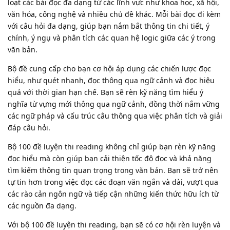
loạt các bài đọc đa dạng từ các lĩnh vực như khoa học, xã hội,
văn hóa, công nghệ và nhiều chủ đề khác. Mỗi bài đọc đi kèm
với câu hỏi đa dạng, giúp bạn nắm bắt thông tin chi tiết, ý
chính, ý ngụ và phân tích các quan hệ logic giữa các ý trong
văn bản.
Bộ đề cung cấp cho bạn cơ hội áp dụng các chiến lược đọc
hiểu, như quét nhanh, đọc thông qua ngữ cảnh và đọc hiệu
quả với thời gian hạn chế. Bạn sẽ rèn kỹ năng tìm hiểu ý
nghĩa từ vựng mới thông qua ngữ cảnh, đồng thời nắm vững
các ngữ pháp và cấu trúc câu thông qua việc phân tích và giải
đáp câu hỏi.
Bộ 100 đề luyện thi reading không chỉ giúp bạn rèn kỹ năng
đọc hiểu mà còn giúp bạn cải thiện tốc độ đọc và khả năng
tìm kiếm thông tin quan trọng trong văn bản. Bạn sẽ trở nên
tự tin hơn trong việc đọc các đoạn văn ngắn và dài, vượt qua
các rào cản ngôn ngữ và tiếp cận những kiến thức hữu ích từ
các nguồn đa dạng.
Với bộ 100 đề luyện thi reading, bạn sẽ có cơ hội rèn luyện và