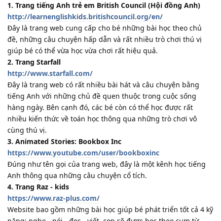
1. Trang tiếng Anh trẻ em British Council (Hội đồng Anh)
http://learnenglishkids.britishcouncil.org/en/
Đây là trang web cung cấp cho bé những bài học theo chủ
đề, những câu chuyện hấp dẫn và rất nhiều trò chơi thú vị
giúp bé có thể vừa học vừa chơi rất hiệu quả.
2. Trang Starfall
http://www.starfall.com/
Đây là trang web có rất nhiều bài hát và câu chuyện bằng
tiếng Anh với những chủ đề quen thuộc trong cuộc sống
hàng ngày. Bên cạnh đó, các bé còn có thể học được rất
nhiều kiến thức về toán học thông qua những trò chơi vô
cùng thú vị.
3. Animated Stories: Bookbox Inc
https://www.youtube.com/user/bookboxinc
Đúng như tên gọi của trang web, đây là một kênh học tiếng
Anh thông qua những câu chuyện cổ tích.
4. Trang Raz - kids
https://www.raz-plus.com/
Website bao gồm những bài học giúp bé phát triển tốt cả 4 kỹ
năng: nghe - nói - đọc - viết, con sẽ được học theo cụm từ