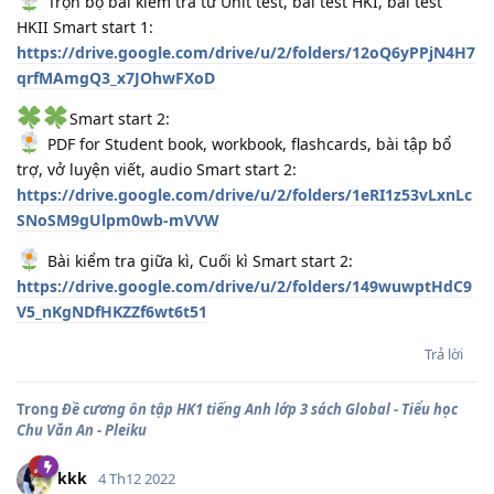
Trọn bộ bài kiểm tra từ Unit test, bài test HKI, bài test
HKII Smart start 1:
https://drive.google.com/drive/u/2/folders/12oQ6yPPjN4H7
qrfMAmgQ3_x7JOhwFXoD
Smart start 2:
PDF for Student book, workbook, flashcards, bài tập bổ
trợ, vở luyện viết, audio Smart start 2:
https://drive.google.com/drive/u/2/folders/1eRI1z53vLxnLc
SNoSM9gUlpm0wb-mVVW
Bài kiểm tra giữa kì, Cuối kì Smart start 2:
https://drive.google.com/drive/u/2/folders/149wuwptHdC9
V5_nKgNDfHKZZf6wt6t51
Trả lời
Trong
Đề cương ôn tập HK1 tiếng Anh lớp 3 sách Global - Tiểu học
Chu Văn An - Pleiku
kkk
4 Th12 2022