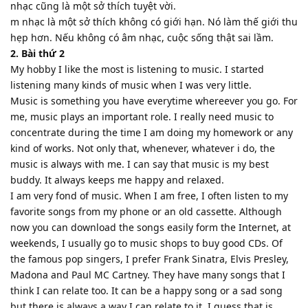
nhạc cũng là một sở thích tuyệt vời.
m nhạc là một sở thích không có giới hạn. Nó làm thế giới thu
hẹp hơn. Nếu không có âm nhạc, cuộc sống thật sai lầm.
2. Bài thứ 2
My hobby I like the most is listening to music. I started
listening many kinds of music when I was very little.
Music is something you have everytime whereever you go. For
me, music plays an important role. I really need music to
concentrate during the time I am doing my homework or any
kind of works. Not only that, whenever, whatever i do, the
music is always with me. I can say that music is my best
buddy. It always keeps me happy and relaxed.
I am very fond of music. When I am free, I often listen to my
favorite songs from my phone or an old cassette. Although
now you can download the songs easily form the Internet, at
weekends, I usually go to music shops to buy good CDs. Of
the famous pop singers, I prefer Frank Sinatra, Elvis Presley,
Madona and Paul MC Cartney. They have many songs that I
think I can relate too. It can be a happy song or a sad song
but there is always a way I can relate to it. I guess that is