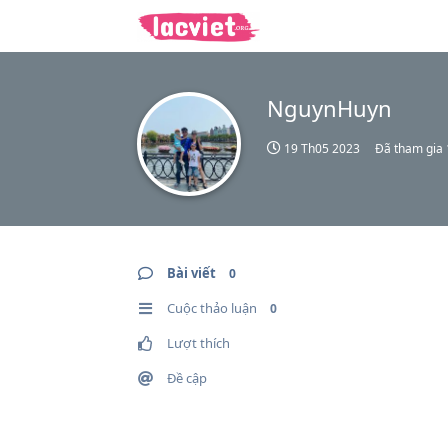
NguynHuyn
19 Th05 2023
Đã tham gia
Bài viết
0
Cuộc thảo luận
0
Lượt thích
Đề cập