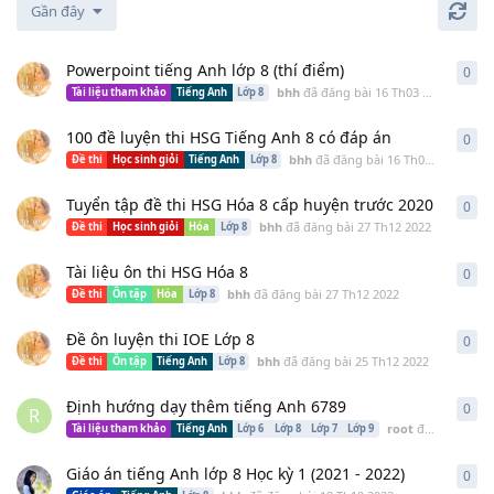
Gần đây
Powerpoint tiếng Anh lớp 8 (thí điểm)
0
0
câ
bhh
đã đăng bài
16 Th03 2023
Tài liệu tham khảo
Tiếng Anh
Lớp 8
100 đề luyện thi HSG Tiếng Anh 8 có đáp án
0
0
câ
bhh
đã đăng bài
16 Th03 2023
Đề thi
Học sinh giỏi
Tiếng Anh
Lớp 8
Tuyển tập đề thi HSG Hóa 8 cấp huyện trước 2020
0
0
câ
bhh
đã đăng bài
27 Th12 2022
Đề thi
Học sinh giỏi
Hóa
Lớp 8
Tài liệu ôn thi HSG Hóa 8
0
0
câ
bhh
đã đăng bài
27 Th12 2022
Đề thi
Ôn tập
Hóa
Lớp 8
Đề ôn luyện thi IOE Lớp 8
0
0
câ
bhh
đã đăng bài
25 Th12 2022
Đề thi
Ôn tập
Tiếng Anh
Lớp 8
Định hướng dạy thêm tiếng Anh 6789
0
0
câ
R
root
đã đăng bài
Tài liệu tham khảo
Tiếng Anh
Lớp 6
Lớp 8
Lớp 7
Lớp 9
Giáo án tiếng Anh lớp 8 Học kỳ 1 (2021 - 2022)
0
0
câ