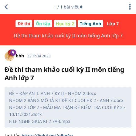
1
/
1
bài viết
Đề thi
Ôn tập
Học kỳ 2
Tiếng Anh
Lớp 7
Đề thi tham khảo cuối kỳ II môn tiếng Anh lớp 7
bhh
22 Th04 2023
Đề thi tham khảo cuối kỳ II môn tiếng
Anh lớp 7
ĐỀ + ĐÁP ÁN T. ANH 7 KY II - NHÓM 2.docx
NHOM 2 BẢNG MÔ TẢ KT ĐỀ KT CUOI HK 2 - ANH 7.docx
NHOM 2 LỚP 7 - MẪU MA TRẬN ĐỀ KIỂM TRA CUỐI KỲ 2 -
10.11.2021.docx
FILE NGHE GIUA KI 2 7AB.mp3
Link tải:
https://link4.net/nBwAp