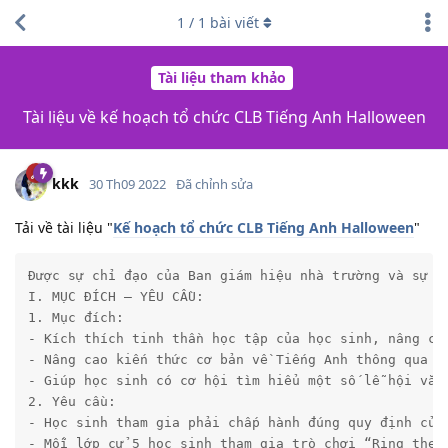
1
/
1
bài viết
Tài liệu tham khảo
Tài liệu về kế hoạch tổ chức CLB Tiếng Anh Halloween
kkk
30 Th09 2022
Đã chỉnh sửa
Tải về tài liệu "
Kế hoạch tổ chức CLB Tiếng Anh Halloween
"
Được sự chỉ đạo của Ban giám hiệu nhà trường và sự p
I. MỤC ĐÍCH – YÊU CẦU:  

1. Mục đích:

- Kích thích tinh thần học tập của học sinh, nâng ca
- Nâng cao kiến thức cơ bản về Tiếng Anh thông qua cu
- Giúp học sinh có cơ hội tìm hiểu một số lễ hội văn 
2. Yêu cầu:

- Học sinh tham gia phải chấp hành đúng quy định của 
- Mỗi lớp cử 5 học sinh tham gia trò chơi “Ring the B