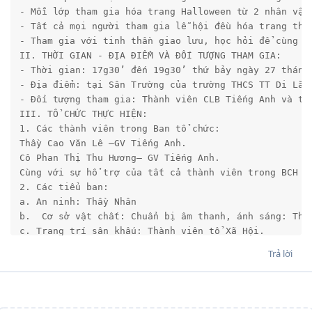
- Mỗi lớp tham gia hóa trang Halloween từ 2 nhân vật 
- Tất cả mọi người tham gia lễ hội đều hóa trang theo
- Tham gia với tinh thần giao lưu, học hỏi để cùng ti
II. THỜI GIAN - ĐỊA ĐIỂM VÀ ĐỐI TƯỢNG THAM GIA:

- Thời gian: 17g30’ đến 19g30’ thứ bảy ngày 27 tháng 
- Địa điểm: tại Sân Trường của trường THCS TT Di Lăng
- Đối tượng tham gia: Thành viên CLB Tiếng Anh và to
III. TỔ CHỨC THỰC HIỆN:

1. Các thành viên trong Ban tổ chức: 

Thầy Cao Văn Lê –GV Tiếng Anh.

Cô Phan Thị Thu Hương– GV Tiếng Anh.

Cùng với sự hổ trợ của tất cả thành viên trong BCH Đo
2. Các tiểu ban:

a. An ninh: Thầy Nhân

b.  Cơ sở vật chất: Chuẩn bị âm thanh, ánh sáng: Thầy
c. Trang trí sân khấu: Thành viên tổ Xã Hội.

d.  MC:  Cô Thu Hương.

Trả lời
e.  Giám khảo: Nhóm GV Tiếng Anh.

IV. NỘI DUNG CHƯƠNG TRÌNH:

1. Phần 1: 

2. Phần 2: Thi rung chuông vàng bằng Tiếng Anh: “Ring