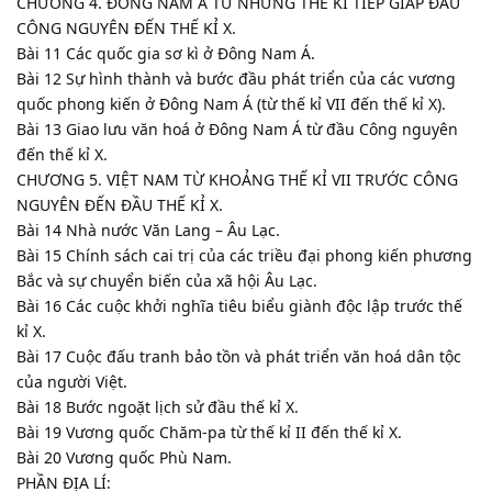
CHƯƠNG 4. ĐÔNG NAM Á TỪ NHỮNG THẾ KỈ TIẾP GIÁP ĐẦU
CÔNG NGUYÊN ĐẾN THẾ KỈ X.
Bài 11 Các quốc gia sơ kì ở Đông Nam Á.
Bài 12 Sự hình thành và bước đầu phát triển của các vương
quốc phong kiến ở Đông Nam Á (từ thế kỉ VII đến thế kỉ X).
Bài 13 Giao lưu văn hoá ở Đông Nam Á từ đầu Công nguyên
đến thế kỉ X.
CHƯƠNG 5. VIỆT NAM TỪ KHOẢNG THẾ KỈ VII TRƯỚC CÔNG
NGUYÊN ĐẾN ĐẦU THẾ KỈ X.
Bài 14 Nhà nước Văn Lang – Âu Lạc.
Bài 15 Chính sách cai trị của các triều đại phong kiến phương
Bắc và sự chuyển biến của xã hội Âu Lạc.
Bài 16 Các cuộc khởi nghĩa tiêu biểu giành độc lập trước thế
kỉ X.
Bài 17 Cuộc đấu tranh bảo tồn và phát triển văn hoá dân tộc
của người Việt.
Bài 18 Bước ngoặt lịch sử đầu thế kỉ X.
Bài 19 Vương quốc Chăm-pa từ thế kỉ II đến thế kỉ X.
Bài 20 Vương quốc Phù Nam.
PHẦN ĐỊA LÍ: