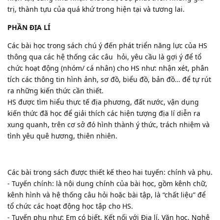
trị, thành tựu của quá khứ trong hiện tại và tương lai.
PHẦN ĐỊA LÍ
Các bài học trong sách chú ý đến phát triển năng lực của HS
thông qua các hệ thống các câu hỏi, yêu cầu là gợi ý để tổ
chức hoạt động (nhóm/ cá nhân) cho HS như: nhận xét, phân
tích các thông tin hình ảnh, sơ đồ, biểu đồ, bản đồ… để tự rút
ra những kiến thức cần thiết.
HS được tìm hiểu thực tế địa phương, đất nước, vận dụng
kiến thức đã học để giải thích các hiện tượng địa lí diễn ra
xung quanh, trên cơ sở đó hình thành ý thức, trách nhiệm và
tình yêu quê hương, thiên nhiên.
Các bài trong sách được thiết kế theo hai tuyến: chính và phụ.
- Tuyến chính: là nội dung chính của bài học, gồm kênh chữ,
kênh hình và hệ thống câu hỏi hoặc bài tập, là “chất liệu” để
tổ chức các hoạt động học tập cho HS.
- Tuyến phụ như: Em có biết, Kết nối với Địa lí, Văn học, Nghệ