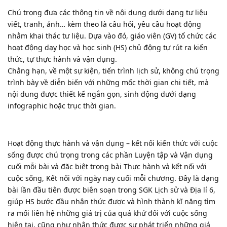
Chú trọng đưa các thông tin về nội dung dưới dạng tư liệu
viết, tranh, ảnh… kèm theo là câu hỏi, yêu cầu hoạt động
nhằm khai thác tư liệu. Dựa vào đó, giáo viên (GV) tổ chức các
hoạt động dạy học và học sinh (HS) chủ động tự rút ra kiến
thức, tự thực hành và vận dụng.
Chẳng hạn, về một sự kiện, tiến trình lịch sử, không chú trọng
trình bày về diễn biến với những mốc thời gian chi tiết, mà
nội dung được thiết kế ngắn gọn, sinh động dưới dạng
infographic hoặc trục thời gian.
Hoạt động thực hành và vận dụng – kết nối kiến thức với cuộc
sống được chú trọng trong các phần Luyện tập và Vận dụng
cuối mỗi bài và đặc biệt trong bài Thực hành và kết nối với
cuộc sống, Kết nối với ngày nay cuối mỗi chương. Đây là dạng
bài lần đầu tiên được biên soạn trong SGK Lịch sử và Địa lí 6,
giúp HS bước đầu nhận thức được và hình thành kĩ năng tìm
ra mối liên hệ những giá trị của quá khứ đối với cuộc sống
hiện tại, cũng như nhận thức được sự phát triển những giá