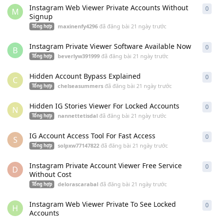
Instagram Web Viewer Private Accounts Without
0
0
câ
M
Signup
maxinenfy4296
đã đăng bài
21 ngày trước
Tổng hợp
Instagram Private Viewer Software Available Now
0
0
câ
B
beverlyw391999
đã đăng bài
21 ngày trước
Tổng hợp
Hidden Account Bypass Explained
0
0
câ
C
chelseasummers
đã đăng bài
21 ngày trước
Tổng hợp
Hidden IG Stories Viewer For Locked Accounts
0
0
câ
N
nannettetisdal
đã đăng bài
21 ngày trước
Tổng hợp
IG Account Access Tool For Fast Access
0
0
câ
S
solpxw77147822
đã đăng bài
21 ngày trước
Tổng hợp
Instagram Private Account Viewer Free Service
0
0
câ
D
Without Cost
delorascarabal
đã đăng bài
21 ngày trước
Tổng hợp
Instagram Web Viewer Private To See Locked
0
0
câ
H
Accounts