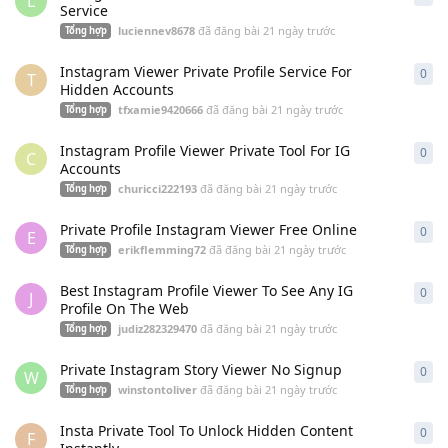
L
Service
luciennev8678
đã đăng bài
21 ngày trước
Tổng hợp
Instagram Viewer Private Profile Service For
0
0
câ
T
Hidden Accounts
tfxamie9420666
đã đăng bài
21 ngày trước
Tổng hợp
Instagram Profile Viewer Private Tool For IG
0
0
câ
C
Accounts
churicci222193
đã đăng bài
21 ngày trước
Tổng hợp
Private Profile Instagram Viewer Free Online
0
0
câ
E
erikflemming72
đã đăng bài
21 ngày trước
Tổng hợp
Best Instagram Profile Viewer To See Any IG
0
0
câ
J
Profile On The Web
judiz282329470
đã đăng bài
21 ngày trước
Tổng hợp
Private Instagram Story Viewer No Signup
0
0
câ
W
winstontoliver
đã đăng bài
21 ngày trước
Tổng hợp
Insta Private Tool To Unlock Hidden Content
0
0
câ
F