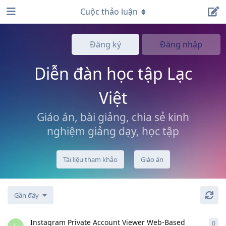
Cuộc thảo luận
Đăng ký
Đăng nhập
Diễn đàn học tập Lạc
Việt
Giáo án, bài giảng, chia sẻ kinh
nghiệm giảng dạy, học tập
Tài liệu tham khảo
Giáo án
Gần đây
Instagram Private Account Viewer Web-Based
0
0
câ