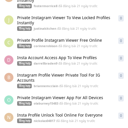
Instantly
fostermorrice8
đã đăng bài
21 ngày trước
Tổng hợp
Private Instagram Viewer To View Locked Profiles
0
0
câ
J
Instantly
justinakitchen
đã đăng bài
21 ngày trước
Tổng hợp
Private Profile Instagram Viewer Free Online
0
0
câ
C
corinnerobison
đã đăng bài
21 ngày trước
Tổng hợp
Insta Account Access App To View Profiles
0
0
câ
D
darrellbraden9
đã đăng bài
21 ngày trước
Tổng hợp
Instagram Profile Viewer Private Tool For IG
0
0
câ
B
Accounts
briannemcclain
đã đăng bài
21 ngày trước
Tổng hợp
Private Instagram Viewer App For All Devices
0
0
câ
O
olaburney15483
đã đăng bài
21 ngày trước
Tổng hợp
Insta Profile Unlock Tool Online For Everyone
0
0
câ
N
nickolas04817
đã đăng bài
21 ngày trước
Tổng hợp